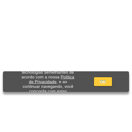
Utilizamos cookies e
tecnologias semelhantes de
acordo com a nossa
Política
de Privacidade
, e ao
OK
continuar navegando, você
concorda com estas
condições.