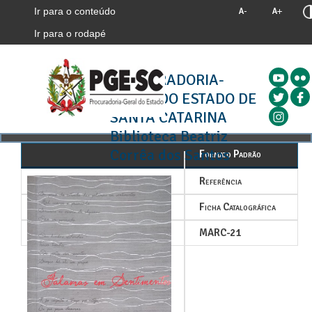
Ir para o conteúdo
Ir para o rodapé
PROCURADORIA-
GERAL DO ESTADO DE
SANTA CATARINA
Biblioteca Beatriz
Corrêa dos Santos
Formato Padrão
Referência
Ficha Catalográfica
MARC-21